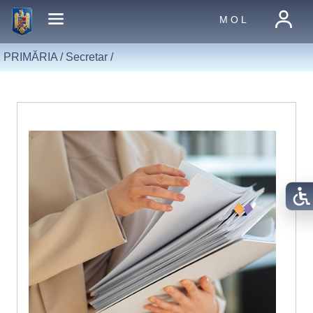
M O L
PRIMĂRIA /
Secretar
/