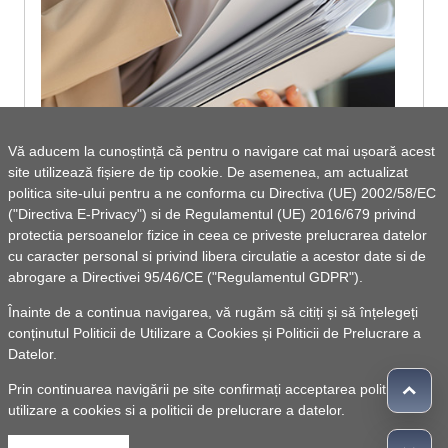
Vă aducem la cunoștință că pentru o navigare cat mai ușoară acest
site utilizează fișiere de tip cookie. De asemenea, am actualizat
ANUNTURI DE INTERES GENERAL
politica site-ului pentru a ne conforma cu Directiva (UE) 2002/58/EC
("Directiva E-Privacy") si de Regulamentul (UE) 2016/679 privind
protectia persoanelor fizice in ceea ce priveste prelucrarea datelor
cu caracter personal si privind libera circulatie a acestor date si de
abrogare a Directivei 95/46/CE ("Regulamentul GDPR").
Vezi lista de documente
Înainte de a continua navigarea, vă rugăm să citiți și să înțelegeți
conținutul
Politicii de Utilizare a Cookies
și
Politicii de Prelucrare a
Datelor
.
Prin continuarea navigării pe site confirmați acceptarea politicii de
utilizare a cookies si a politicii de prelucrare a datelor.
© 2010 -
Powered by Pancarpatica Invest
|
Termeni de