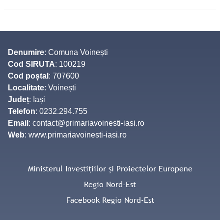
Denumire
: Comuna Voinești
Cod SIRUTA
: 100219
Cod poștal
: 707600
Localitate
: Voinești
Județ
: Iași
Telefon
: 0232.294.755
Email
: contact@primariavoinesti-iasi.ro
Web
: www.primariavoinesti-iasi.ro
Ministerul Investițiilor și Proiectelor Europene
Regio Nord-Est
Facebook Regio Nord-Est